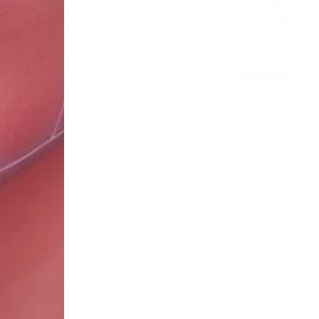
для подмывания
Детский шампунь-гель 
нцев на основе
на основе цветочной в
чной воды гамамелиса
гамамелиса
35 ₽ за 1 шт
от 135 ₽ за 1 шт