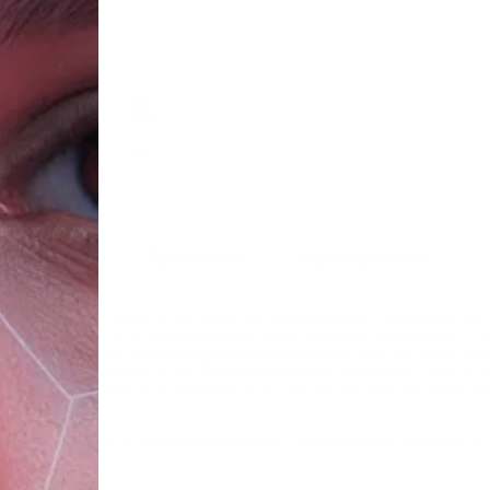
Состав
Применение
Характеристики
но с учетом потребностей нежной кожи малышей. Уникальная ра
ство оказывает дополнительное антибактериальное действие, от
ля новорожденных.
Цветочная вода гамамелиса
способствует уме
гчает и успокаивает кожу.
Экстракт мальвы
защищает кожу от вн
дозатором удобно использовать, а его легкий аромат наполнит 
конов, парабенов, минеральных масел, красителей, компонентов 