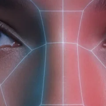
(доб. 150)
Описание
Ароматика
Натуральное мыло с легкой текстурой разработа
очищение, не вызывая сухости и шелушения. Сред
составом, благодаря чему прекрасно подходит д
гидролипидный барьер кожи.
Экстракт хлопка
смя
сохраняя естественную мягкость. Жидкое мыло с 
лавандовым удовольствием.
Жидкое детское мыло Botavikos не содержит сили
животных.