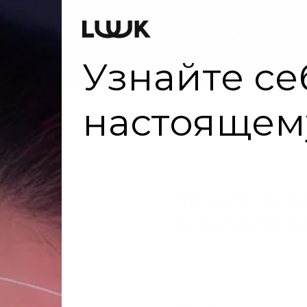
Оплата
СОЛНЦЕ
ДЕТСТВО
ДОМ
ВОТЕРЛЕСС
ПОДА
ове цветочной воды гамамелиса
Herbal Mom & Baby Care
Жидкое детс
цветочной в
В наличии
Ароматика
Цветочная