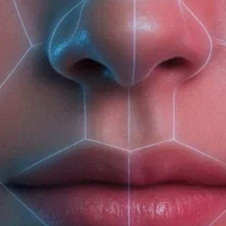
Активные компоненты:
цветочная вода гамамелиса
экстракт хлопка
экстракт мальвы
эфирное масло органической лаванды
No mineral oil, No silicone,
No colorants, NO SLES, no PEG, no parabens, Animal-
Рекомендуемые товары