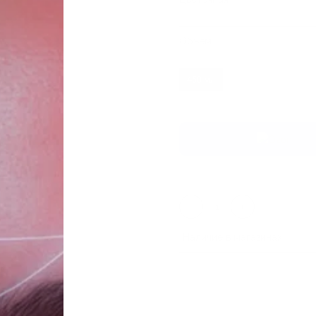
Объем
450 мл
-
+
Наличие в магазинах
ТЦ «Таганка»