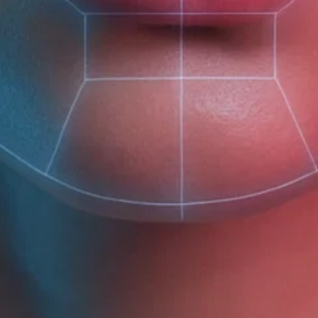
Двухфазный несмываемый
Гель 
спрей для волос
младе
цвето
325 ₽
от 1