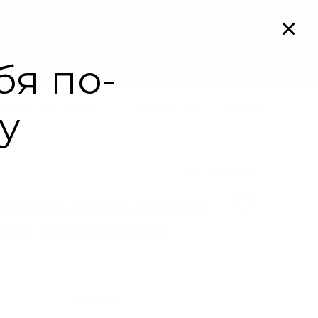
Мой кабинет
0
РКИ СО СМЫСЛОМ
КОЛЛАБОРАЦИИ
Акции
Арт. 00012068
кое мыло на основе
оды гамамелиса
Тип кожи