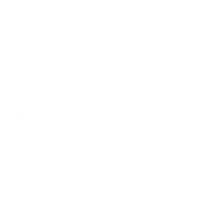
О линейке
стительная формула обеспечивает деликатное
личается безопасным и гипоаллергенным
ньшению раздражений и покраснений, укрепляет
ешних воздействий, препятствует потере влаги,
ежедневные детские ритуалы душистым
животного происхождения, не тестируется на