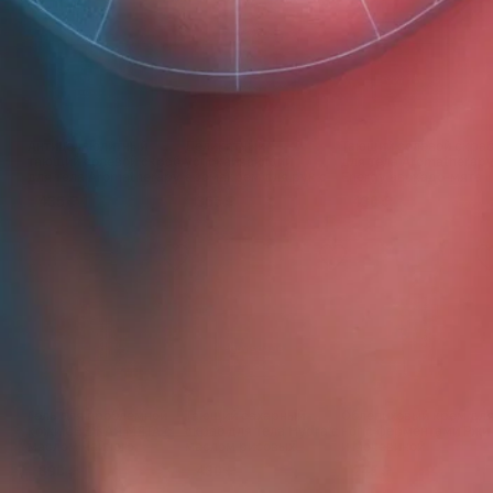
Антицеллюлитный
Деликатный
Тающий солевой скра
тающий солевой скраб
успокаивающий
для тела Aromatherap
для тела Aromatherapy
аромакрем для рук с
Energy авокадо-мята
Tonic макадамия-
кувшинкой
435 ₽
355 ₽
430 ₽
апельсин
Гель для проблемной
Тающий сахарный
Облепиховый крем дл
кожи СВЕЖАЯ МЯТА с
скраб для тела Hydra с
ног с ферментами Ржи
маслом Чайного
маслом рисовых
и Мочевиной
дерева для душа
отрубей и мандарина
390 ₽
430 ₽
245 ₽