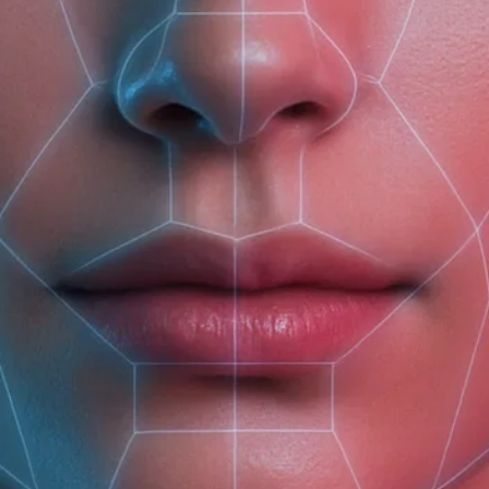
(доб. 150)
Солнцезащитный
Гель-масло для душа
Крем-лосьон для
бальзам для губ SPF 15
Лаванда-Розмарин
проблемной кожи тела
Botavikos интенсивное
с комплексом
увлажнение
EverGuard
250 ₽
500 ₽
390 ₽
Кокосовый скраб-
Бальзам для сна SLEEP
МЫЛО АПЕЛЬСИН
бальзам для тела
WELL с эфирными
СЛАДКИЙ, КОРИЦА И
Aromatherapy Relax с
маслами
КРАСНАЯ ГЛИНА
витамином F
675 ₽
510 ₽
235 ₽