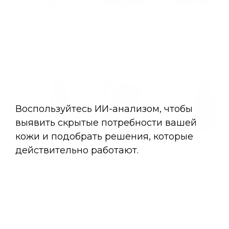
Моделирующий крем
Холодное глиняное
Гейзер "Корица +
для тела с кофеином
антицеллюлитное
Лаванда"
Aromatherapy Tonic
обертывание с
ментолом
560 ₽
735 ₽
190 ₽
Aromatherapy Tonic
SCENT 1. Имбирь-
Сверхпитательный
SCENT 2. Корица -
Нероли масляные духи
аромакрем для рук с
Лаванда масляные
морозником
духи
395 ₽
355 ₽
395 ₽
1
2
3
4