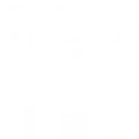
Aromatherapy Recovery
Aromatherapy Energy
ферментами Ржи
Авокадо-Мята
75 мл
250 мл
75 мл
250 мл
270 ₽
265 ₽
340 ₽
Солнцезащитный спрей
Облепиховый крем для
Вуалевый хайлайтер
для детей SPF 50
тела с витамином Е и
для лица и тела
ферментами Ржи
755 ₽
604 ₽
390 ₽
560 ₽