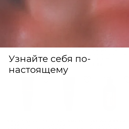
Облепиховый гель для
Тающий сахарный
Облепиховый скраб
душа с ферментами
скраб для тела
для кожи головы и тел
Ржи
Aromatherapy Recovery
с Инулином
камелия-копайский
335 ₽
430 ₽
315 ₽
бальзам
Крем для рук, коленей,
Охлаждающий крем
Облепиховое жидкое
локтей, пяток
для рук и ног
мыло для рук с