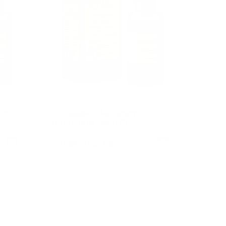
runus
Макадамия Macadamia
Абри
Integrifolia Seed Oil
Prunu
от 295 ₽ за 1 шт
от 2