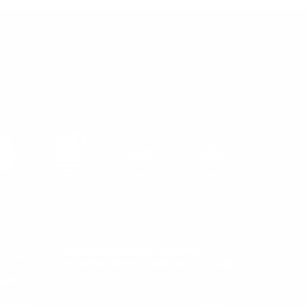
Подписывайся и получай
ставка
эксклюзивные советы по уходу
лата
нтакты