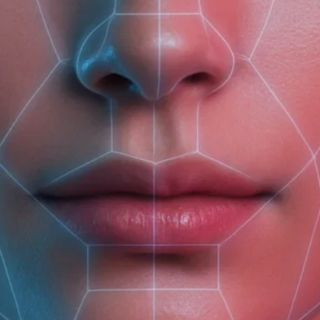
(доб. 150)
Гель-масло для душа
Крем-лосьон для
Кокосовый скраб-
Лаванда-Розмарин
проблемной кожи тела
бальзам для тела
Botavikos интенсивное
с комплексом
Aromatherapy Relax с
увлажнение
EverGuard
витамином F
500 ₽
390 ₽
675 ₽
Бальзам для сна SLEEP
МЫЛО АПЕЛЬСИН
Антицеллюлитный
WELL с эфирными
СЛАДКИЙ, КОРИЦА И
тающий солевой скра
маслами
КРАСНАЯ ГЛИНА
для тела Aromatherap
Tonic макадамия-
510 ₽
235 ₽
435 ₽
апельсин