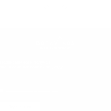
1
2
3
4
Подписывайся и получай
эксклюзивные советы по уходу
Даю согласие на обработку персональных данных
Подписаться