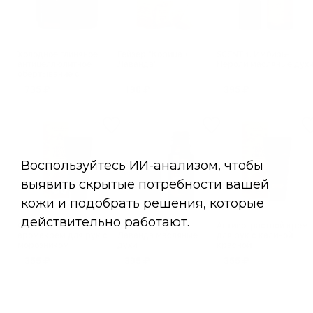
Холодное глиняное
Гейзер "Корица +
SCENT 1. Имбирь-
антицеллюлитное
Лаванда"
Нероли масляные дух
обертывание с
ментолом
735 ₽
190 ₽
395 ₽
Aromatherapy Tonic
Сверхпитательный
SCENT 2. Корица -
Антивозрастной крем
аромакрем для рук с
Лаванда масляные
для рук с калиной
морозником
духи
красной
355 ₽
395 ₽
355 ₽