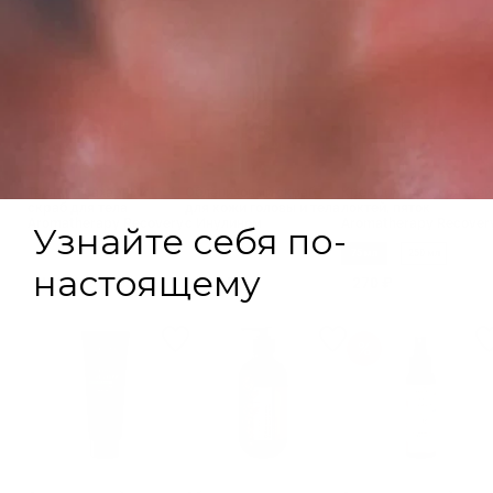
Тающий сахарный
Облепиховый скраб
Крем для рук, коленей
скраб для тела
для кожи головы и тела
локтей, пяток
Aromatherapy Recovery
с Инулином
Aromatherapy Recover
камелия-копайский
бальзам
75 мл
250 мл
430 ₽
315 ₽
270 ₽