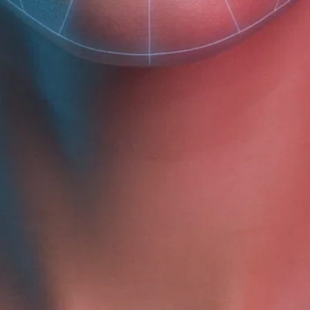
Деликатный
Тающий солевой скраб
Гель для проблемной
успокаивающий
для тела Aromatherapy
кожи СВЕЖАЯ МЯТА с
аромакрем для рук с
Energy авокадо-мята
маслом Чайного
кувшинкой
дерева для душа
355 ₽
430 ₽
390 ₽
Тающий сахарный
Облепиховый крем для
Облепиховый гель для
скраб для тела Hydra с
ног с ферментами Ржи
душа с ферментами
маслом рисовых
и Мочевиной
Ржи
отрубей и мандарина
430 ₽
245 ₽
335 ₽