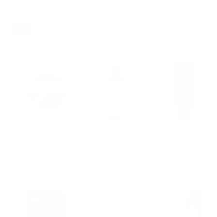
Охлаждающий крем
Облепиховое жидкое
Солнцезащитный спре
для рук и ног
мыло для рук с
для детей SPF 50
Aromatherapy Energy
ферментами Ржи
Авокадо-Мята
75 мл
250 мл
265 ₽
340 ₽
755 ₽
604 ₽
Облепиховый крем для
Вуалевый хайлайтер
Моделирующий крем
тела с витамином Е и
для лица и тела
для тела с кофеином
ферментами Ржи
Aromatherapy Tonic
390 ₽
560 ₽
560 ₽