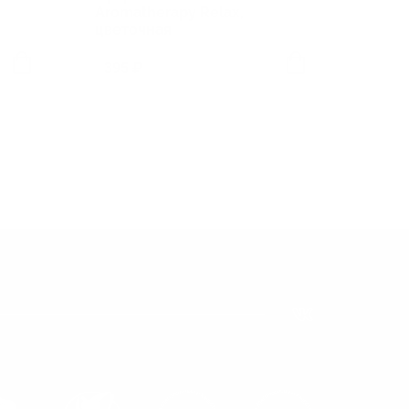
Aromatherapy Relax,
цветочная
395 ₽
190 