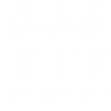
Мицеллярная вода с
Матирующий крем-
Омолаживающая
пантенолом для
гель с цинком INTENSE
сыворотка ANTI-AGE
глубокого очищения и
SOS против жирного
для кожи вокруг глаз
снятия макияжа ANTI-
блеска и
против мимических
375 ₽
520 ₽
485 ₽
AGE
несовершенств
морщин
Нет в наличии
Нет в наличии
Нет в наличии
Увлажняющая маска
Преображающая
Преображающий
для сухой и
маска-скраб с
пилинг для лица с AHA
обезвоженной кожи
аминокислотами ANTI-
кислотами ANTI-STRES
Moisturizing & Care
STRESS
380 ₽
515 ₽
470 ₽
Нет в наличии
Нет в наличии
Нет в наличии