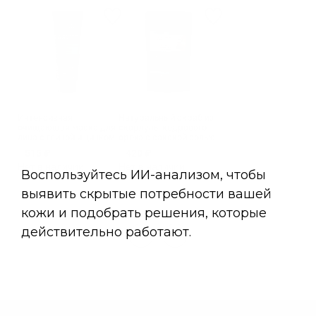
Интенсивная
Натуральный скраб из
очищающая маска для
скорлупы кедрового
лица с глиной и цинком
ореха с сакской солью
INTENSE S.O.S
Nutrition & Balance
515 ₽
420 ₽
Нет в наличии
Нет в наличии
1
2