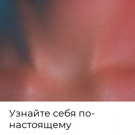
Очищающий мусс для
Очищающий гель для
Мицеллярная вода дл
чувствительной кожи
жирной и проблемной
сухой и обезвоженной
Recovery & Care
кожи Nutrition &
кожи Moisturizing &
Balance
Care
400 ₽
320 ₽
270 ₽
Мицеллярная вода для
Мицеллярная вода для
Мицеллярная вода дл
нормальной и зрелой
чувствительной кожи
жирной и проблемной
кожи Tone & Elasticity
Recovery & Care
кожи Nutrition &
Balance
270 ₽
270 ₽
270 ₽