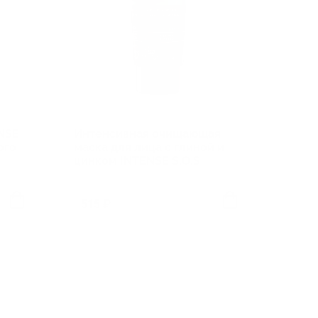
NSE
Интенсивная очищающая
ого
маска для лица с глиной и
цинком INTENSE S.O.S
515 ₽