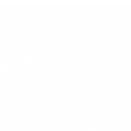
Подписывайся и получай
ставка
эксклюзивные советы по уходу
лата
нтакты