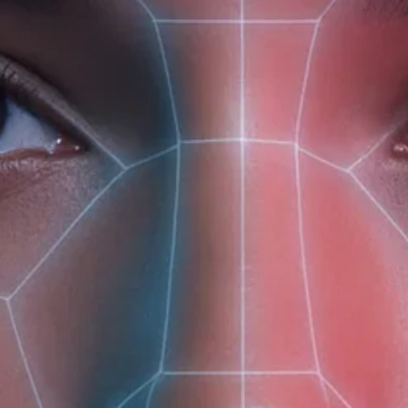
(доб. 150)
Описание
Ароматика
Мицеллярная вода Nutrition & Balance
– деликатн
загрязнения и излишки себума, не нарушая балан
✔️ Эффективно удаляет макияж и очищает поры
✔️ Успокаивает, освежает и увлажняет кожу
✔️ Нормализует себовыделение, предотвращает 
Легкая текстура не требует смывания, а травян
Активные компоненты:
Экстракт имбиря
оказывает тонизирующее и ант
Растительные масла черной смородины, примулы
Витамин E
ускоряет обновление клеток.