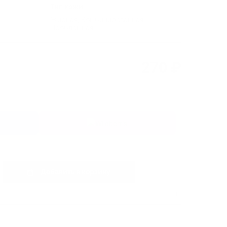
Тип кожи
Жирная, Комбинированная,
Проблемная
270 ₽
Добавить в корзину
0
шт.