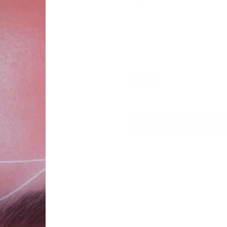
Ароматика
Мята-Кардамон
Объем
200 мл
-
+
Наличие в магазинах
ТЦ «Таганка»