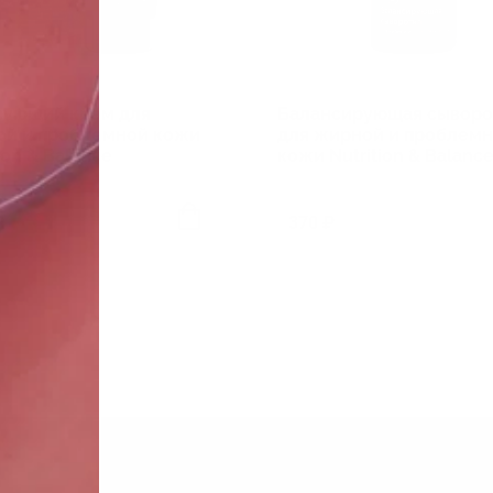
рующий крем для
Балансирующая сыворо
й и проблемной кожи
для жирной и проблем
ion & Balance
кожи Nutrition & Balanc
₽
370 ₽