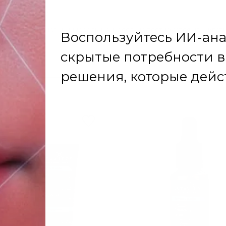
.
освежает кожу.
конов, парабенов и минеральных масел, не тестируется на животн