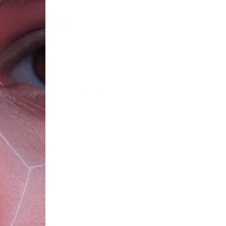
Состав
Применение
Характеристики
ое очищение для жирной и проблемной кожи. Формула с натура
с кожи.
жирный блеск
ой аромат с имбирными нотами дарит ощущение чистоты и свежес
иоксидантное действие, защищает кожу от стресса окружающей 
 вечерней и бораго
питают, увлажняют и поддерживают тонус к