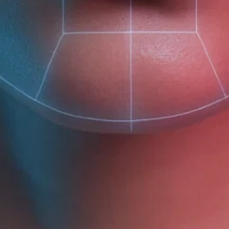
Очищающий гель для
Мати
жирной и проблемной кожи
жирно
Nutrition & Balance
Nutrit
320 ₽
395 