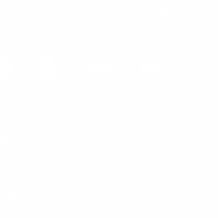
Подписывайся и получай
ставка
эксклюзивные советы по уходу
лата
нтакты
зводство
Даю согласие на обработку персональных данных