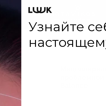
Оплата
СОЛНЦЕ
ДЕТСТВО
ДОМ
ВОТЕРЛЕСС
ПОДА
я жирной и проблемной кожи Nutrition & Balance
Nutrition & Balance
Мицеллярная
проблемной к
Balance
В наличии