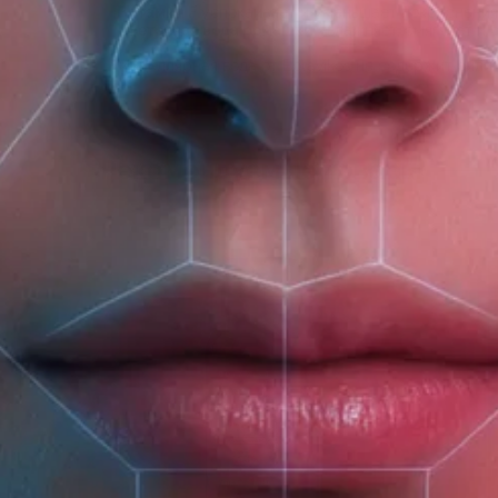
Витамин F
успокаивает и уменьшает покраснения
Цветочная вода ромашки
увлажняет, смягчает и 
Мицеллярная вода от Botavikos не содержит сили
Рекомендуемые товары