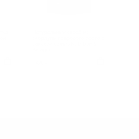
тка
Натуральный скраб из
Себо
ной
скорлупы кедрового ореха с
для 
e
сакской солью Nutrition &
кожи 
Balance
420 ₽
380 