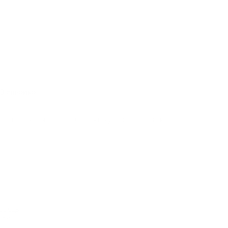
О линейке
льными компонентами бережно удаляет макияж,
ти.
среды.
ожи.