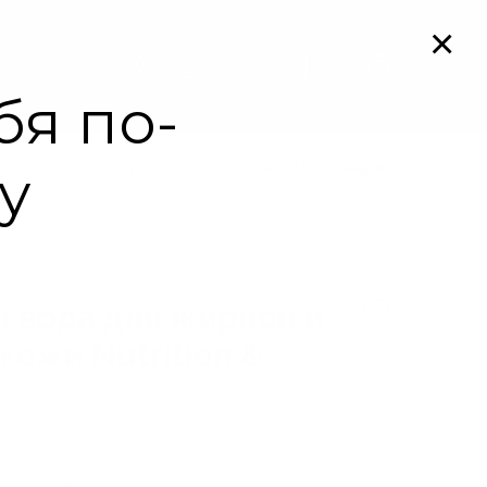
Мой кабинет
0
РКИ СО СМЫСЛОМ
КОЛЛАБОРАЦИИ
Акции
Арт. 00019252
 вода для жирной и
ожи Nutrition &