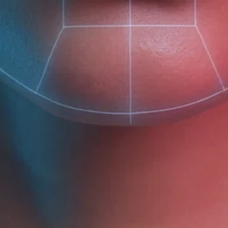
Преображающий пилинг для
Проб
лица с AHA-кислотами ANTI-
STRES
STRESS
470 ₽
380 