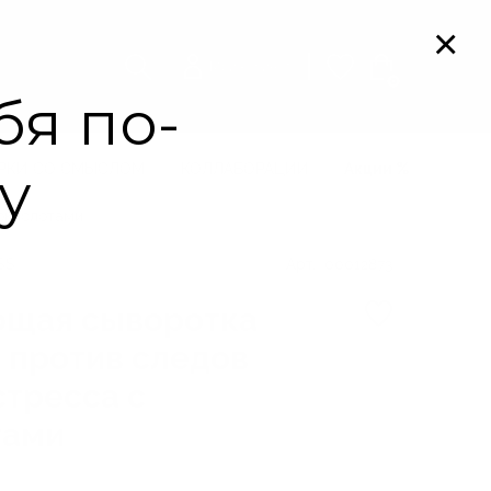
Мой кабинет
0
РКИ СО СМЫСЛОМ
КОЛЛАБОРАЦИИ
Акции
окислотами
SS
Арт. 00012873
щая сыворотка
 против следов
стресса с
тами