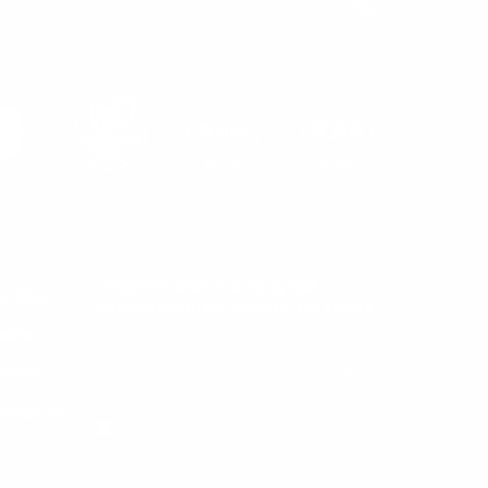
Подписывайся и получай
ставка
эксклюзивные советы по уходу
лата
нтакты
зводство
Даю согласие на обработку персональных данных