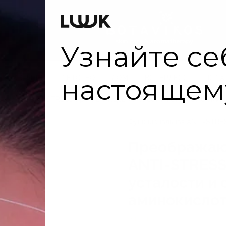
Оплата
СОЛНЦЕ
ДЕТСТВО
ДОМ
ВОТЕРЛЕСС
ПОДА
ротка ANTI-STRESS против следов усталости и стресса с амин
Функциональная ANTI-STRE
Преображаю
ANTI-STRESS
усталости и 
аминокисло
В наличии