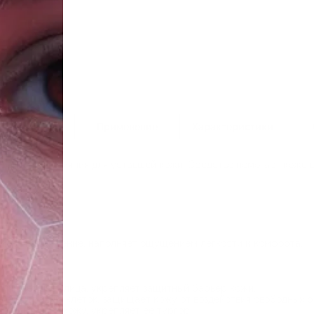
ТЦ «Таганка»
Состав
Применение
Характеристики
д энергии и сияния для уставшей кожи. Средство помогает коже 
мает напряжение, наполняет ощущением легкости и комфорта.
учшает цвет лица, укрепляет защитный барьер кожи.
регенерацию клеток, защищает кожу от воздействия свободных р
ет, смягчает кожу, укрепляет ее тургор.