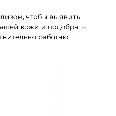
среды.
 животных.