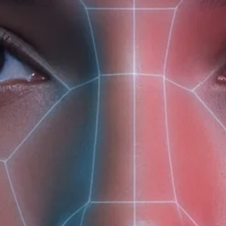
(доб. 150)
Описание
Ароматика
Преображающая сыворотка
ANTI-STRESS
– заря
негативного воздействия окружающей среды.
✔️ Освежает цвет лица и выравнивает тон
✔️ Улучшает защитные функции кожи
✔️ Увлажняет и придает гладкость
Аромат эфирных масел мелиссы и мандарина сни
Активные компоненты:
Ниацинамид
– активизирует микроциркуляцию, ул
PHA-кислота
– бережно отшелушивает, ускоряет 
Комплекс аминокислот с витамином В8
– увлажня