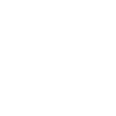
0
шт.
О линейке
восстановиться после стресса, недосыпа и
адикалов.