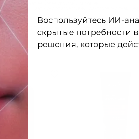
аминами, делает ее более упругой и сияющей.
дражения, защищает кожу от агрессивных факторов окружающей 
 силиконов, парабенов и минеральных масел, не тестируется на
тели, SLES, ПЭГ, парабены. Не тестируется на животных.