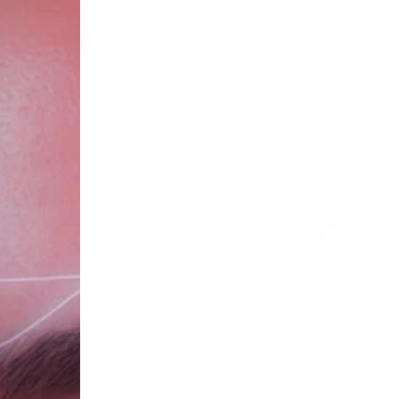
Ароматика
Мелисса и Мандарин
Объем
30 мл
-
+
Наличие в магазинах