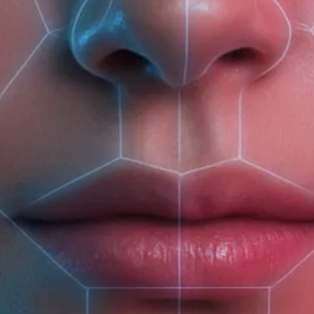
Экстракт облепихи
– насыщает кожу ценными вит
Экстракт хлопка
– уменьшает покраснения и раз
Преображающая сыворотка Botavikos не содержит
Не содержит минеральное масло, силиконы, краси
Рекомендуемые товары