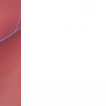
уждающий тонер ANTI-
Преображающая маска
S а с ниацинамидом
скраб с аминокислотам
ANTI-STRESS
₽
515 ₽