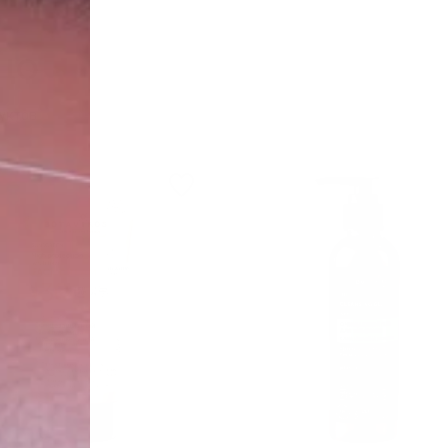
ЦО
уктов