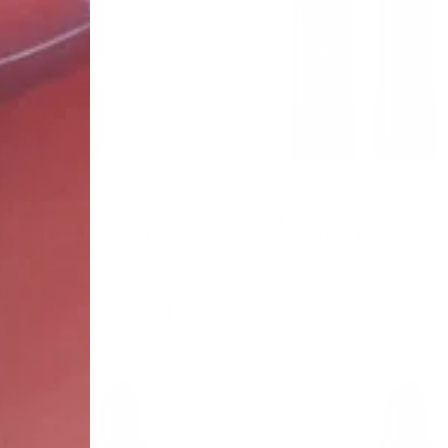
возрастной крем с
Тон 4 "Сочная вишня"
идами и скваланом для
акварельный тинт-бальз
гой и сияющей кожи
-AGE
 ₽
255 ₽