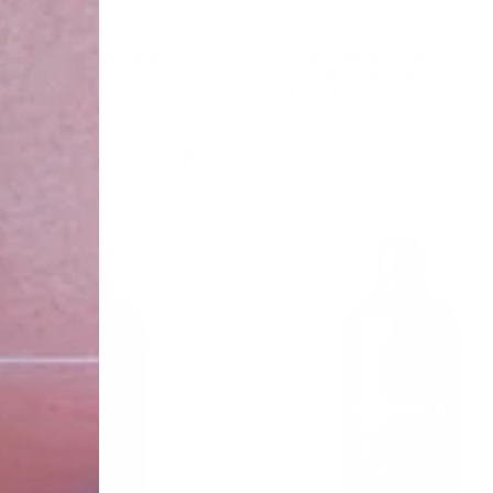
 солнцезащитный для
Очищающий гель для
 SPF 30
умывания INTENSE SOS с
AHA+PHA+BHA кислотам
 ₽
420 ₽