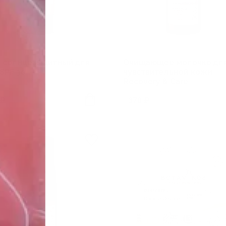
 солнцезащитный для
Очищающее молочко дл
 SPF 30
чувствительной кожи
Recovery & Care
 ₽
370 ₽