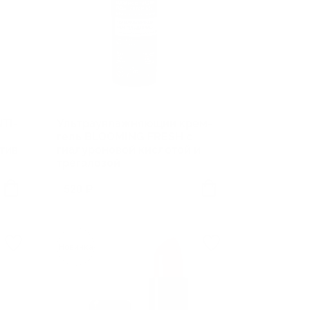
TI-
Ультраувлажняющий крем-
гель BLOOMING FRESH с
тив
гиалуроновой кислотой и
трегалозой
520 ₽