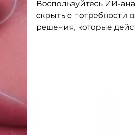
зирующая пенка для
Солнцезащитный бальза
ания для нормальной и
для губ SPF 15
й кожи Tone & Elasticity
 ₽
250 ₽