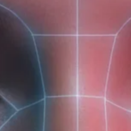
Мице
кофе
очищ
ANTI
375