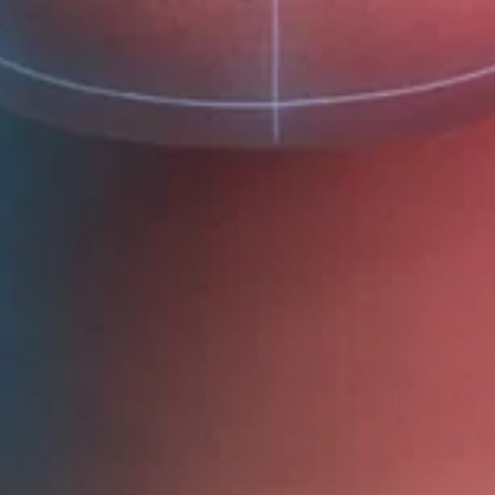
Анти
пепт
упру
ANTI
520