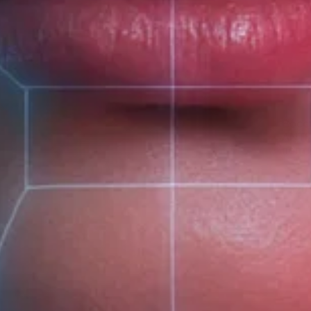
Восс
ANTI
пепт
520