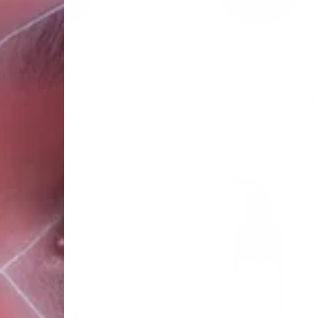
ллярная вода с
Мицеллярная вода с
ином для глубокого
ниацинамидом и цинком
ения и снятия макияжа
глубокого очищения и
-STRESS
снятия макияжа INTENSE
 ₽
375 ₽