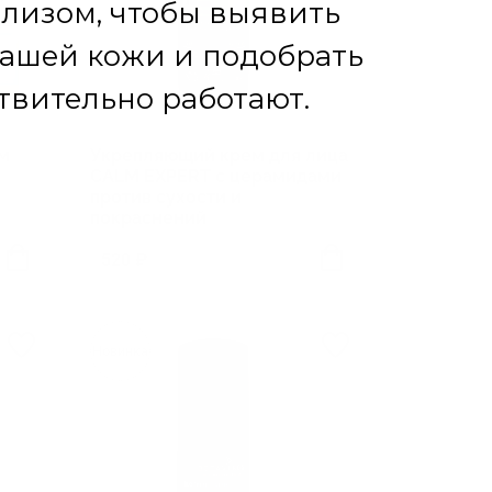
м
Укрепляющий крем для лица
CALM EXPERT с церамидами
против сухости и
покраснений
520 ₽