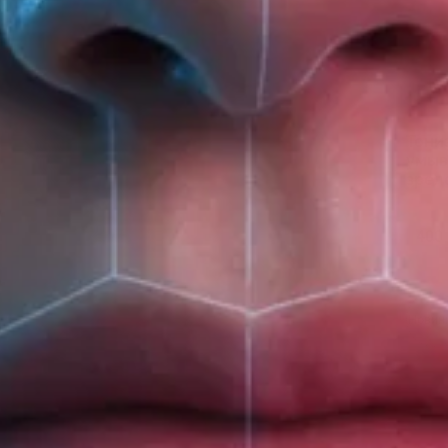
Тони
умыв
зрело
400