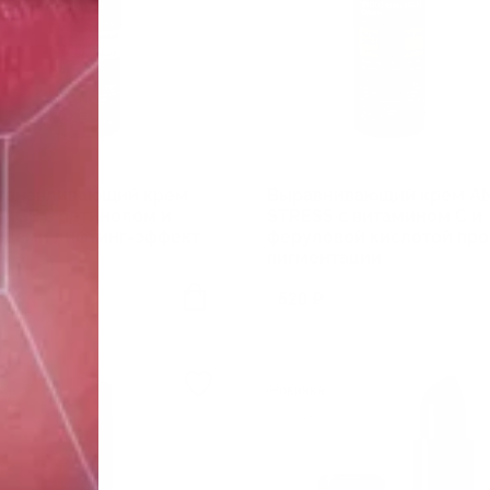
танавливающий крем
Выравнивающий крем AN
-AGE с ретинолом и
STRESS с витамином C и
идами лифтинг-эффект
феруловой кислотой про
пигментации
 ₽
520 ₽