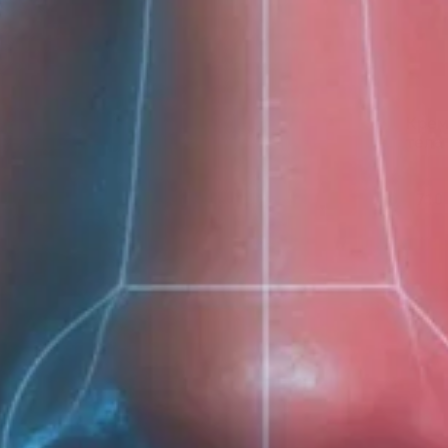
Крем
тела
710