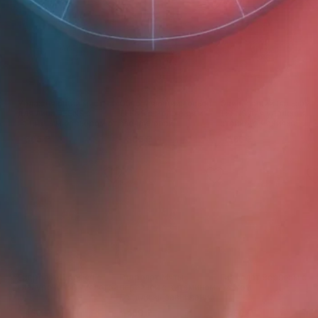
Увлажняющий мист
Обновляющий лосьон
Очищающий бальзам
для лица TEENS с
TEENS с молочной и
TEENS для удаления
защитным барьером от
азелаиновой
стойкого макияжа
искусственного
кислотами
305 ₽
305 ₽
665 ₽
излучения
Гидролат Шалфея с
Гидролат Мяты
Гидролат Вербены с
гиалуроновой кислотой
перечной с витамином
цинком
В3 (для выравнивания
тона и сияния кожи)
450 ₽
450 ₽
450 ₽