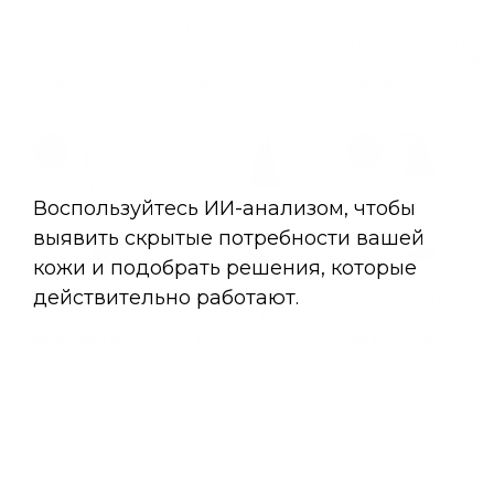
Гидратирующая маска
Гидратирующий мист
Увлажняющий тонер
с гиалуроновой
BLOOMING FRESH а с
BLOOMING FRESH с
кислотой против
гиалуроновой кислотой
гиалуроновой кислото
обезвоженности
515 ₽
305 ₽
380 ₽
BLOOMING FRESH
Крем солнцезащитный
Масло-спрей для
Молочко для тела
для тела SPF 50
загара SPF 15
после загара
750 ₽
600 ₽
560 ₽
490 ₽
392 ₽
1
2
3