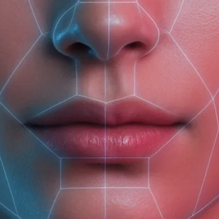
(доб. 150)
Восстанавливающая
Балансирующая
Восстанавливающий
питательная сыворотка
сыворотка для жирной
кедровый скраб для
для чувствительной
и проблемной кожи
губ с Облепихой и
кожи Recovery & Care
Nutrition & Balance
Календулой
370 ₽
370 ₽
210 ₽
Тающий скраб для губ
Поросуживающая
Праймер TEENS с
Апельсин - Шоколад
очищающая маска
матирующим
TEENS против черных
эффектом
точек
250 ₽
370 ₽
430 ₽