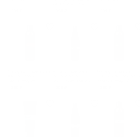
лица с AHA + PHA
кислотами ANTI-AGE
305 ₽
390 ₽
305 ₽
Пробуждающий тонер
Матирующий мист
Матирующий тонер
ANTI-STRESS а с
INTENSE S.O.S с
для лица INTENSE S.O.S
ниацинамидом
экстрактом чайного
а Ниацинамид + Zn
дерева
380 ₽
305 ₽
380 ₽