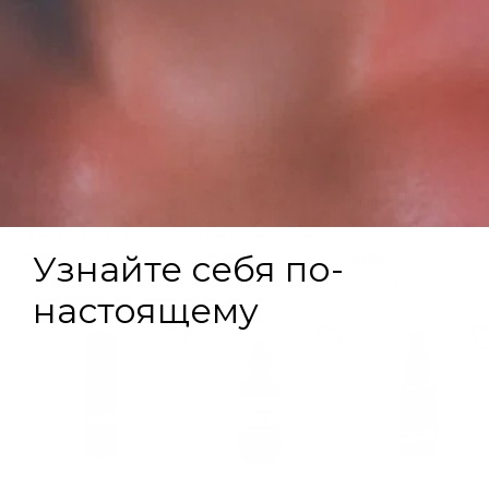
Мицеллярная вода для
Мицеллярная вода с
Солнцезащитный
жирной и проблемной
пантенолом для
бальзам для губ SPF 15
кожи Nutrition &
глубокого очищения и
Balance
снятия макияжа ANTI-
375 ₽
250 ₽
AGE
Нет в наличии
Нет в наличии
270 ₽