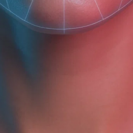
Стимулирующая
Очищающий мусс для
Очищающий гель для
сыворотка для
чувствительной кожи
жирной и проблемной
нормальной и зрелой
Recovery & Care
кожи Nutrition &
кожи Tone & Elasticity
Balance
370 ₽
400 ₽
320 ₽
Мицеллярная вода для
Мицеллярная вода для
Мицеллярная вода дл
сухой и обезвоженной
нормальной и зрелой
чувствительной кожи
кожи Moisturizing &
кожи Tone & Elasticity
Recovery & Care
Care
270 ₽
270 ₽
270 ₽