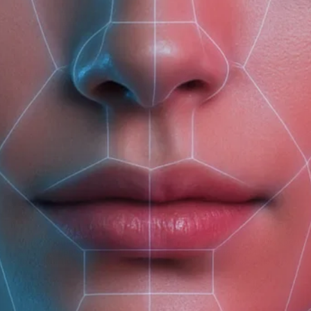
(доб. 150)
Защитный бальзам для
Интенсивная лифтинг-
Успокаивающий крем
губ Лаванда + Мелисса
маска для нормальной
для чувствительной
и зрелой кожи Tone &
кожи Базилик +
Elasticity
Лемонграсс Recovery
235 ₽
380 ₽
395 ₽
& Care
Матирующий крем для
Укрепляющий крем
Увлажняющий крем
жирной и проблемной
для нормальной и
для сухой и
кожи Nutrition &
зрелой кожи Tone &
обезвоженной кожи
Balance
Elasticity
Moisturizing & Care
395 ₽
395 ₽
395 ₽