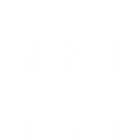
Матирующий крем-
Гель очищающий с
Омолаживающая
гель с цинком INTENSE
пребиотиками TEENS
сыворотка ANTI-AGE
SOS против жирного
400 мл
для кожи вокруг глаз
блеска и
против мимических
520 ₽
360 ₽
485 ₽
несовершенств
морщин
Нет в наличии
Нет в наличии
Нет в наличии
Увлажняющая маска
Для уменьшения
Гидролат Мелиссы с
для сухой и
мимических морщин
комплексом
обезвоженной кожи
«Ветивер»
растительных
Moisturizing & Care
углеводов
380 ₽
380 ₽
450 ₽
Нет в наличии
Нет в наличии
Нет в наличии