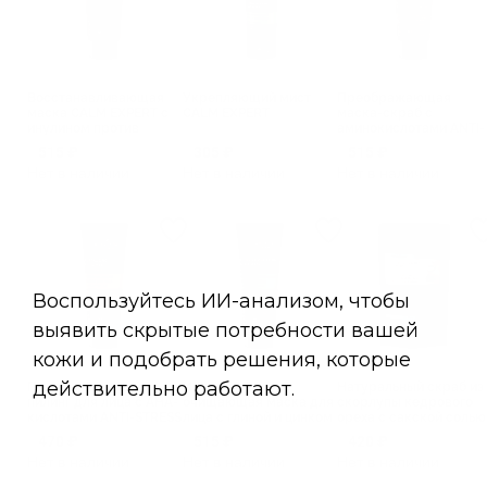
Восстанавливающая
Укрепляющий мист
Преображающая
маска CALM EXPERT с
CALM EXPERT
маска-скраб с
инулином против
аминокислотами ANTI-
сухости и покраснений
STRESS
515 ₽
305 ₽
515 ₽
Нет в наличии
Нет в наличии
Нет в наличии
Преображающий
Интенсивная
Натуральный скраб из
пилинг для лица с AHA-
очищающая маска для
скорлупы кедрового
кислотами ANTI-STRESS
лица с глиной и цинком
ореха с сакской солью
INTENSE S.O.S
Nutrition & Balance
470 ₽
515 ₽
420 ₽
Нет в наличии
Нет в наличии
Нет в наличии