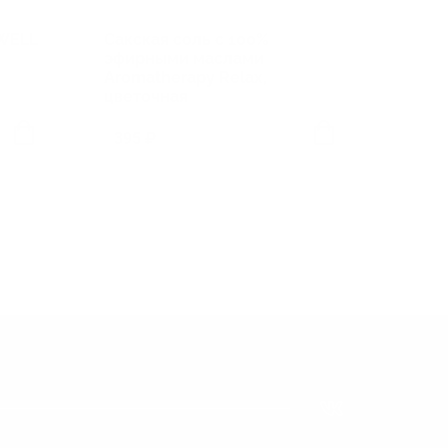
 WELL
Сакская соль с 100%
Гейзе
эфирными маслами
Aromatherapy Relax,
цветочная
395 ₽
190 