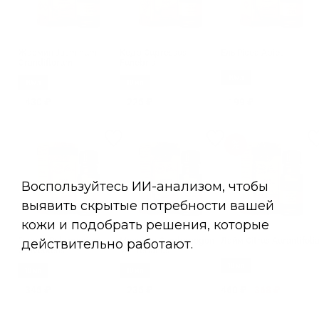
Жасмин Jasminum
Кедр Cupressus
Ель Picea Abies
Grandiflorum
Funebris
10мл
10мл
10 мл
430 ₽
225 ₽
199 ₽
Герань Pelargonium
Мелисса Cymbopogon
Лайм Citrus Aurantifoli
Graveolens
Winterianus
10 мл
10 мл
10 мл
345 ₽
235 ₽
460 ₽
368 ₽