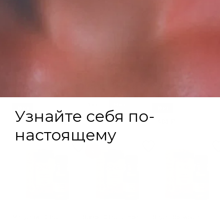
Розмарин Rosmarinus
Роза Rosa Damascena
Пачули Pogostemon
Officinalis
Cablin
5 мл
10 мл
10 мл
10 мл
225 ₽
180 ₽
1 225 ₽
405 ₽
Мандарин Citrus
Лимон Citrus Limon
Ладан Boswellia