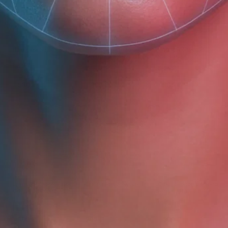
Шалфей Salvia Sclarea
Чайное дерево
Чабрец Thymus
Melaleuca Alternifolia
Vulgaris
10 мл
10мл
10 мл
530 ₽
305 ₽
305 ₽
Цитрус-Клементин
Сосна Pinus Sylvestris
Сандаловое дерево
Citrus Clementina
Amyris Balsamifera
10 мл
10 мл
10мл
195 ₽
205 ₽
164 ₽
500 ₽