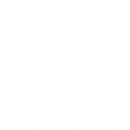
Reticulata
Carterii
10 мл
10 мл
10мл
235 ₽
205 ₽
164 ₽
705 ₽
Вербена Lippia
Базилик Ocimum
Апельсин Citrus Sinensi
Citriodora
Basilicum
Osbeck
10 мл
10мл
10 мл
350 ₽
255 ₽
204 ₽
205 ₽