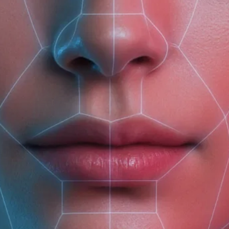
(доб. 150)
Грейпфрут Citrus
Можжевельник
Нероли Citrus
Paradisi
Juniperus Communis
Aurantium Amara
5 мл
10 мл
10мл
10 мл
245 ₽
196 ₽
195 ₽
390 ₽
Лемонграсс
Пихта Abies Sibirica
Эвкалипт Eucalyptus
Cymbopogon Flexuosus
Globulus
10 мл
10мл
10мл
370 ₽
296 ₽
235 ₽
225 ₽
180 ₽