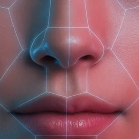
(доб. 150)
Натуральный шампунь
Натуральный шампунь
Натуральный
для глубокого
для тонких, лишенных
разглаживающий
очищения кожи головы
объема волос VOLUME
шампунь SMOOTH
и волос REFRESH
470 мл
1 л
470 мл
1 л
470 мл
1 л
850 ₽
850 ₽
850 ₽
Натуральный
Сыворотка-концентрат
Крем-лосьон для
бессульфатный
для кожи головы
проблемной кожи тела
тонирующий шампунь
СВЕЖАЯ МЯТА против
с комплексом