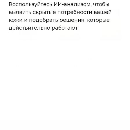
Набор: Облепиховый
"Гладкость и блеск"
Для уменьшения
шампунь 1 л +
бессульфатный
жирности кожи голов
Облепиховый бальзам 1
бальзам для вьющихся
и ломкости,
л
волос
бессульфатный
860 ₽
495 ₽
321.75 ₽
495 ₽
321.75 ₽
бальзам для всех типо
волос
1
2