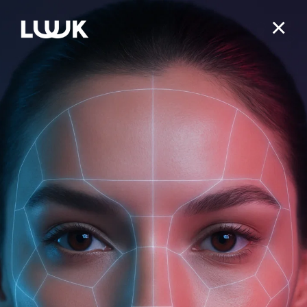
0
ЛИЦО
Разделы
ТЕЛО
КАТЕГОРИЯ
КАТЕГОРИЯ
ДЕЙСТВИЕ
ОЧИЩЕНИЕ / ДЕМАКИЯЖ
ВОЛОСЫ
КАТЕГОРИЯ
SALE %
ДЕЙСТВИЕ
ЛИНЕЙКА
ТОНИКИ / МИСТЫ / ГИДРОЛАТЫ
УВЛАЖНЕНИЕ
ДЕЙСТВИЕ
ОЧИЩЕНИЕ / ДЕМАКИЯЖ
ГЕЛИ, ГЕЛИ-МАСЛА ДЛЯ ДУША
АРОМАТЕРАПИЯ
КАТЕГОРИЯ
КРЕМЫ ДЛЯ ЛИЦА
ПИТАНИЕ
УВЛАЖНЕНИЕ
Nutrition & Balance для жирной и проблемной кожи
ЛИНЕЙКА
ТОНИКИ / МИСТЫ / ГИДРОЛАТЫ
ЛИНЕЙКА
КРЕМЫ И МОЛОЧКО
ОЧИЩЕНИЕ
ДЕЙСТВИЕ
СЫВОРОТКИ / ЭССЕНЦИИ
ПИТАНИЕ
АНТИВОЗРАСТНОЙ УХОД
Moisturizing & Care для сухой и обезвоженной кожи
ШАМПУНИ
КРЕМЫ ДЛЯ ЛИЦА
СОЛНЦЕ
КАТЕГОРИЯ
УХОД ДЛЯ РУК И НОГ
СВЕЖЕСТЬ
Nutrition & Balance для жирной и проблемной кожи
СВЕЖАЯ МЯТА против акне
УХОД ВОКРУГ ГЛАЗ
АНТИВОЗРАСТНОЙ УХОД
ЛИНЕЙКА
СЕБОРЕГУЛЯЦИЯ
Recovery & Care для чувствительной кожи
СЫВОРОТКИ / ЭССЕНЦИИ
БАЛЬЗАМЫ
УВЛАЖНЕНИЕ
Бальзамы и скрабы для губ
ДЕЙСТВИЕ
СКРАБЫ / СОЛИ / ГЕЙЗЕРЫ
Moisturizing & Care для сухой и обезвоженной кожи
УВЛАЖНЕНИЕ
ОБЛЕПИХА питание и регенерация
ОТ КОМАРОВ/МОШКАРЫ
СЕБОРЕГУЛЯЦИЯ
МАСКИ ДЛЯ ЛИЦА
АНТИ-АКНЕ
ДЕТСТВО
Tone & Elasticity для зрелой кожи
УХОД ВОКРУГ ГЛАЗ
МАСКИ ДЛЯ ВОЛОС
ВОССТАНОВЛЕНИЕ
Коллекция Professional rituals
МАСКИ И ОБЕРТЫВАНИЯ
Recovery & Care для чувствительной кожи
ЛИНЕЙКА
ПИТАНИЕ
Aromatherapy Energy энергия и свежесть
Поиск
Фильтры
АНТИ-АКНЕ
ЭФИРНЫЕ МАСЛА
СКРАБЫ / ПИЛИНГИ
АФРОДИЗИАК
СУЖЕНИЕ ПОР
BLOOMING FRESH глубокое увлажнение
МАСКИ ДЛЯ ЛИЦА
СКРАБЫ / ПИЛИНГИ
ГЛУБОКОЕ ОЧИЩЕНИЕ
СВЕЖАЯ МЯТА против перхоти
Tone & Elasticity для зрелой кожи
ИНТИМНАЯ ГИГИЕНА
ПОВЫШЕНИЕ ТОНУСА
ДОМ
Aromatherapy Recovery интенсивное питание
КАТЕГОРИЯ
СУЖЕНИЕ ПОР
РАСТИТЕЛЬНЫЕ / ЖИРНЫЕ МАСЛА
УХОД ДЛЯ ГУБ
ПОДНЯТИЕ НАСТРОЕНИЯ
ВЫРАВНИВАНИЕ ТОНА/ОСВЕТЛЕНИЕ
ЦИТРУСОВАЯ коллекция
INTENSE S.O.S борьба с несовершенствами
СКРАБЫ / ПИЛИНГИ
СЫВОРОТКИ / СПРЕИ
ПРОТИВ ВЫПАДЕНИЯ
ОБЛЕПИХА для укрепления волос
BLOOMING FRESH глубокое увлажнение
ЖИДКОЕ / ТВЕРДОЕ МЫЛО
По умолчанию
АНТИЦЕЛЛЮЛИТНОЕ ДЕЙСТВИЕ
Aromatherapy Hydra увлажнение
ВЫРАВНИВАНИЕ ТОНА/ОСВЕТЛЕНИЕ
БАТТЕРЫ
СОЛНЦЕЗАЩИТА
ДУШЕВНОЕ РАВНОВЕСИЕ
УСПОКАИВАЮЩЕЕ ДЕЙСТВИЕ