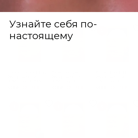
кондиционер "Свежая
шампунь 1 л +
шампунь TEENS для
мята" против перхоти 1
Облепиховый бальзам 1
непослушных волос
л - 2 шт
л
860 ₽
860 ₽
520 ₽
416 ₽
Против перхоти и зуда
Укрепляющий
Успокаивающий
бессульфатный
бессульфатный
бессульфатный
шампунь для всех
шампунь для
шампунь для
типов волос
ослабленных волос,
чувствительной кожи
495 ₽
321.75 ₽
495 ₽
321.75 ₽
495 ₽
321.75 ₽
при выпадении
головы и всех типов
волос