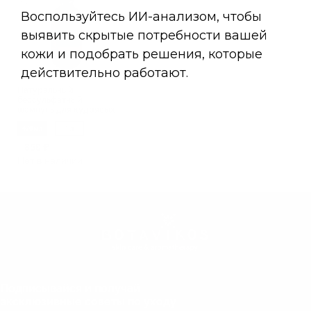
Натуральный
бессульфатный
шампунь для кудрявых
волос CURLME
470 мл
1 л
850 ₽
Нет в наличии
Подписывайся и получай
эксклюзивные советы по уходу