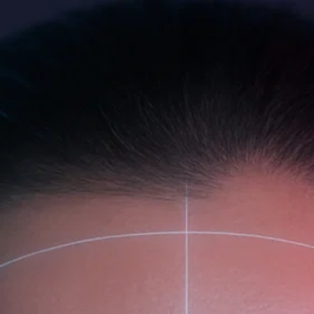
Где купить
О компании
Доставка
8 (800) 500-18-26 (доб. 150)
ЛИЦО
ТЕЛО
ВОЛОСЫ
АРОМАТЕРАПИЯ
ЛИЦО
Главная
Каталог
ДОМ
КАТЕГОРИЯ
ПОСЕВ
ТЕЛО
КАТЕГОРИЯ
ДЕЙСТВИЕ
ОЧИЩЕНИЕ / ДЕМАКИЯЖ
ВОЛОСЫ
КАТЕГОРИЯ
ЛИНЕЙКА
ТОНИКИ / МИСТЫ / ГИДРОЛАТЫ
УВЛАЖНЕНИЕ
ДЕЙСТВИЕ
ГЕЛИ, ГЕЛИ-МАСЛА ДЛЯ ДУША
АРОМАТЕРАПИЯ
КАТЕГОРИЯ
КРЕМЫ ДЛЯ ЛИЦА
ПИТАНИЕ
Nutrition & Balance для жирной и проблемной кожи
ЛИНЕЙКА
КРЕМЫ И МОЛОЧКО
ОЧИЩЕНИЕ
ДЕЙСТВИЕ
СЫВОРОТКИ / ЭССЕНЦИИ
АНТИВОЗРАСТНОЙ УХОД
Moisturizing & Care для сухой и обезвоженной кожи
ШАМПУНИ
СОЛНЦЕ
КАТЕГОРИЯ
УХОД ДЛЯ РУК И НОГ
СВЕЖЕСТЬ
СВЕЖАЯ МЯТА против акне
УХОД ВОКРУГ ГЛАЗ
ЛИНЕЙКА
СЕБОРЕГУЛЯЦИЯ
Recovery & Care для чувствительной кожи
БАЛЬЗАМЫ
УВЛАЖНЕНИЕ
ДЕЙСТВИЕ
СКРАБЫ / СОЛИ / ГЕЙЗЕРЫ
УВЛАЖНЕНИЕ
ОБЛЕПИХА питание и регенерация
ОТ КОМАРОВ/МОШКАРЫ
МАСКИ ДЛЯ ЛИЦА
АНТИ-АКНЕ
ДЕТСТВО
Tone & Elasticity для зрелой кожи
МАСКИ ДЛЯ ВОЛОС
ВОССТАНОВЛЕНИЕ
Коллекция Professional rituals
МАСКИ И ОБЕРТЫВАНИЯ
ЛИНЕЙКА
ПИТАНИЕ
Aromatherapy Energy энергия и свежесть
ЭФИРНЫЕ МАСЛА
СКРАБЫ / ПИЛИНГИ
АФРОДИЗИАК
СУЖЕНИЕ ПОР
BLOOMING FRESH глубокое увлажнение
СКРАБЫ / ПИЛИНГИ
ГЛУБОКОЕ ОЧИЩЕНИЕ
СВЕЖАЯ МЯТА против перхоти
ИНТИМНАЯ ГИГИЕНА
ПОВЫШЕНИЕ ТОНУСА
ДОМ
Aromatherapy Recovery интенсивное питание