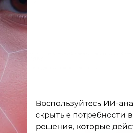
на из посевной бумаги, где в переработанную макулатуру добавл
 миниатюрную клумбу.
еет, подбодрит и поддержит близкого человека..