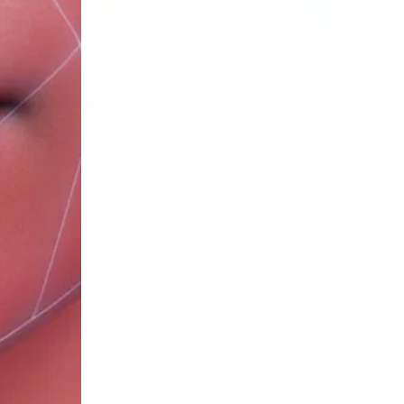
тка "Танцуй жизнь
Открытка "Иногда самы
во"
маленькие вещи."
₽
200 ₽