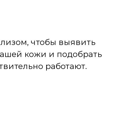
О линейке
ральных компонентах и легко поддается