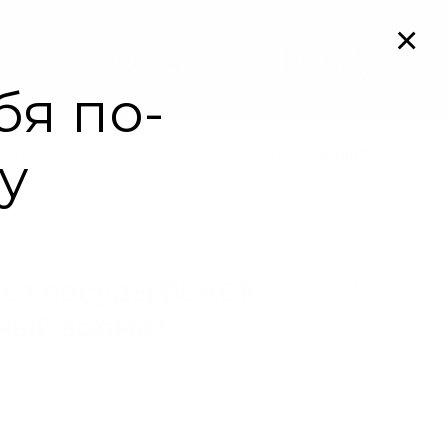
Мой кабинет
0
РКИ СО СМЫСЛОМ
КОЛЛАБОРАЦИИ
Акции
Арт. 00019525
тья посуды BLACK
ный аромат