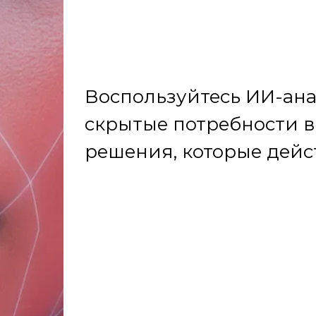
Состав
Применение
Характеристики
ивно удаляет стойкие жировые загрязнения, разработано на нату
нове натуральных компонентов
я даже в холодной воде
й
LES, синтетические отдушки и красители