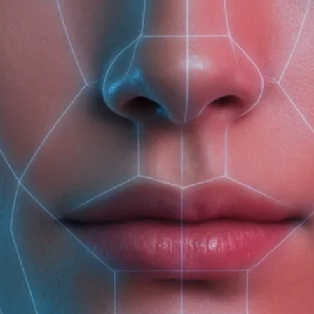
(доб. 150)
Описание
Ароматика
Ультрамягкое средство для мытья посуды, эффект
биологическому разложению.
Преимущества:
Концентрированная ультрамягкая формула на ос
Эффективно очищает стойкие жировые загрязнени
Содержит 100% эфирные масла
Рекомендовано для людей с чувствительной коже
Биоразлагаемые ингредиенты
Не содержит: фосфаты, агрессивные ПАВ, SLS/S