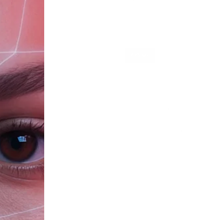
Объем
475 мл
-
+
Наличие в магазинах
ТЦ «Таганка»