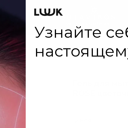
Оплата
СОЛНЦЕ
ДЕТСТВО
ДОМ
ВОТЕРЛЕСС
ПОДА
БОРКИ
Гель для мытья посуды BLACK ROSE цветочный аромат
Гель для мы
ROSE цветоч
В наличии
Ароматика
Цветочная