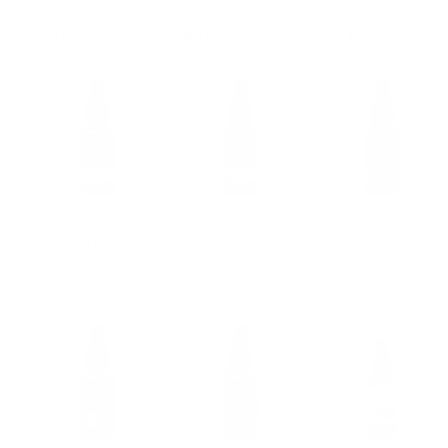
тинт-бальзам
чувствительной кожи
кожи Moisturizing &
Recovery & Care
Care
255 ₽
380 ₽
320 ₽
Гидратирующая
Омолаживающая
Интенсивная
сыворотка BLOOMING
сыворотка ANTI-AGE
сыворотка INTENSE
FRESH против
против мимических
S.O.S против жирного
обезвоженности с
морщин с пептидами
блеска и
485 ₽
485 ₽
485 ₽
гиалуроновой кислотой
несовершенств
Ниацинамид + Zn