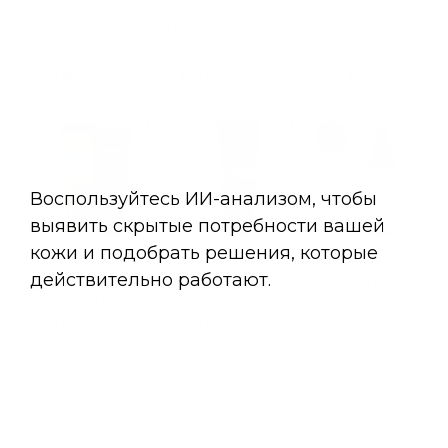
Успокаивающая
Преображающая
Пребиотическая
сыворотка CALM
сыворотка ANTI-
эссенция TEENS для
EXPERT против сухости
STRESS против следов
нормализации
и покраснений
усталости и стресса с
микрофлоры кожи
485 ₽
485 ₽
345 ₽
аминокислотами
Себорегулирующая
Омолаживающая
Солнцезащитный спре
маска для жирной и
маска ANTI-AGE против
для детей SPF 50
проблемной кожи
мимических морщин c
Nutrition & Balance
пептидами
380 ₽
515 ₽
755 ₽
604 ₽
1
2
3