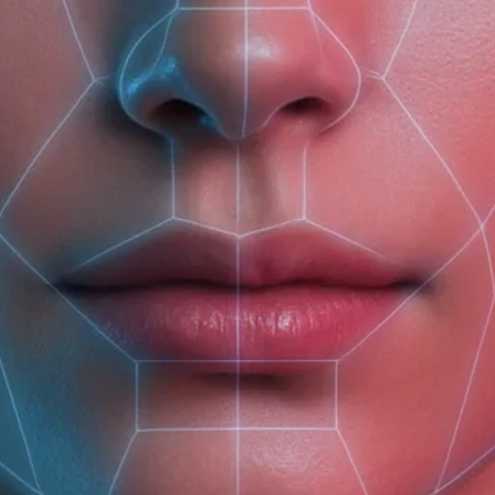
(доб. 150)
Мицеллярная вода с
Мицеллярная вода с
Мицеллярная вода с
кофеином для
ниацинамидом и
гиалуроновой кислото
глубокого очищения и
цинком для глубокого
для глубокого
снятия макияжа ANTI-
очищения и снятия
очищения и снятия
375 ₽
375 ₽
375 ₽
STRESS
макияжа INTENSE SOS
макияжа BLOOMING
FRESH
Крем солнцезащитный
Очищающее молочко
Гель для тела после
для тела SPF 30
для чувствительной
загара
кожи Recovery & Care
710 ₽
370 ₽
450 ₽
360 ₽