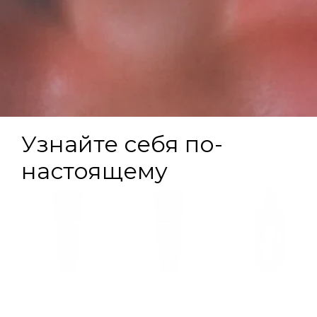
Облепиховый гель для
Тающий сахарный
Облепиховый скраб
душа с ферментами
скраб для тела
для кожи головы и тел
Ржи
Aromatherapy Recovery
с Инулином
камелия-копайский
335 ₽
430 ₽
315 ₽
бальзам
Крем для рук, коленей,
Охлаждающий крем
Облепиховое жидкое
локтей, пяток
для рук и ног
мыло для рук с