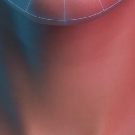
Антицеллюлитный
Деликатный
Тающий солевой скра
тающий солевой скраб
успокаивающий
для тела Aromatherap
для тела Aromatherapy
аромакрем для рук с
Energy авокадо-мята
Tonic макадамия-
кувшинкой
435 ₽
355 ₽
430 ₽
апельсин
Гель для проблемной
Тающий сахарный
Облепиховый крем дл
кожи СВЕЖАЯ МЯТА с
скраб для тела Hydra с
ног с ферментами Ржи
маслом Чайного
маслом рисовых
и Мочевиной
дерева для душа
отрубей и мандарина
390 ₽
430 ₽
245 ₽