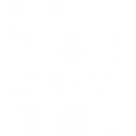
Aromatherapy Recovery
Aromatherapy Energy
ферментами Ржи
Авокадо-Мята
75 мл
250 мл
75 мл
250 мл
270 ₽
265 ₽
340 ₽
Солнцезащитный спрей
Облепиховый крем для
Вуалевый хайлайтер
для детей SPF 50
тела с витамином Е и
для лица и тела
ферментами Ржи
755 ₽
604 ₽
390 ₽
560 ₽