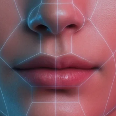
(доб. 150)
Солнцезащитный
Гель-масло для душа
Крем-лосьон для
бальзам для губ SPF 15
Лаванда-Розмарин
проблемной кожи тела
Botavikos интенсивное
с комплексом
увлажнение
EverGuard
250 ₽
500 ₽
390 ₽
Кокосовый скраб-
Бальзам для сна SLEEP
МЫЛО АПЕЛЬСИН
бальзам для тела
WELL с эфирными
СЛАДКИЙ, КОРИЦА И
Aromatherapy Relax с
маслами
КРАСНАЯ ГЛИНА
витамином F
675 ₽
510 ₽
235 ₽