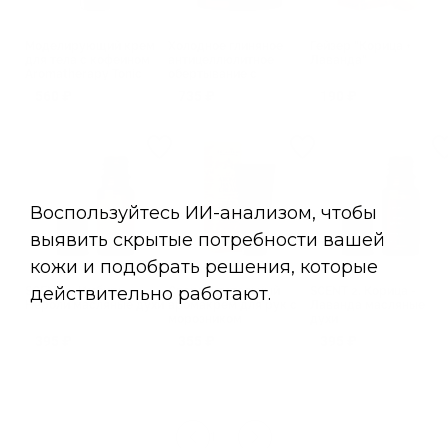
Моделирующий крем
Холодное глиняное
Гейзер "Корица +
для тела с кофеином
антицеллюлитное
Лаванда"
Aromatherapy Tonic
обертывание с
ментолом
560 ₽
735 ₽
190 ₽
Aromatherapy Tonic
SCENT 1. Имбирь-
Сверхпитательный
SCENT 2. Корица -
Нероли масляные духи
аромакрем для рук с
Лаванда масляные
морозником
духи
395 ₽
355 ₽
395 ₽
1
2
3
4