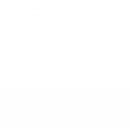
ый
Балансирующее молочко
ном F
для интимной гигиены
Aromatherapy Relax
450 ₽